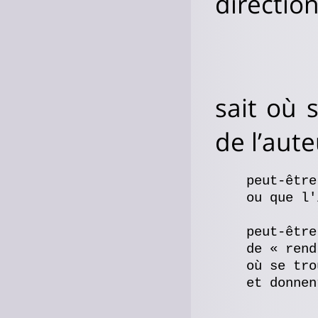
direction
sait où 
de l’aute
    peut-être
    ou que l'
    peut-être
    de « rend
    où se tro