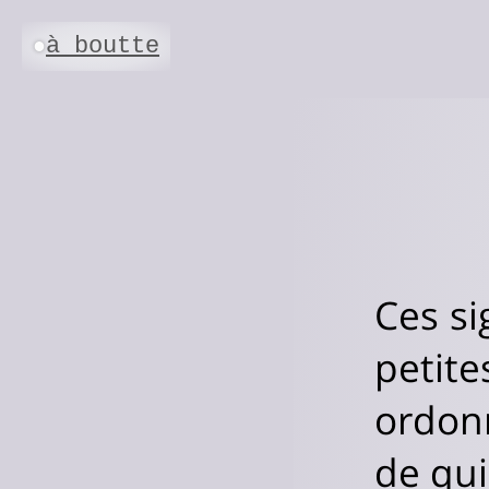
à boutte
●
Ces si
petit
ordonn
de qui