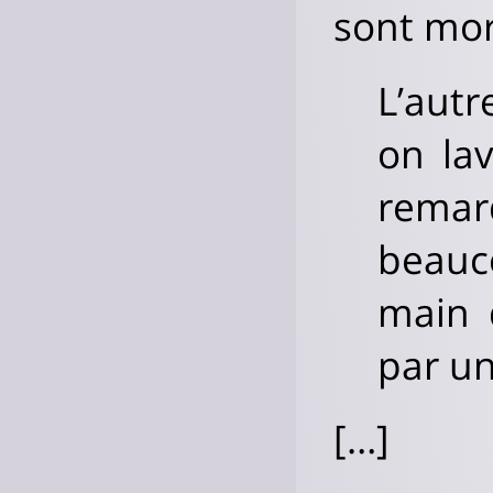
sont mor
L’autr
on lav
remar
beauc
main 
par u
[…]