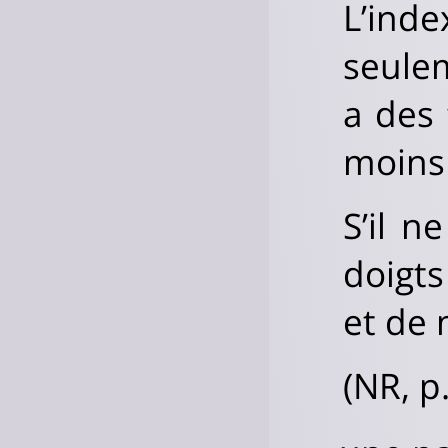
L’ind
seulem
a des 
moins 
S’il n
doigts
et de
(NR, p