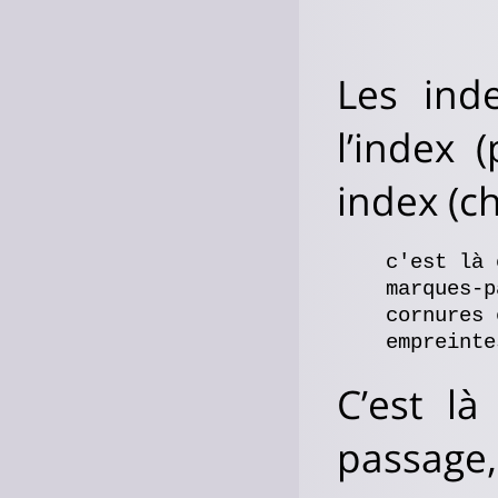
Les ind
l’index 
index (ch
    c'est là 
    marques-p
    cornures 
C’est là
passage