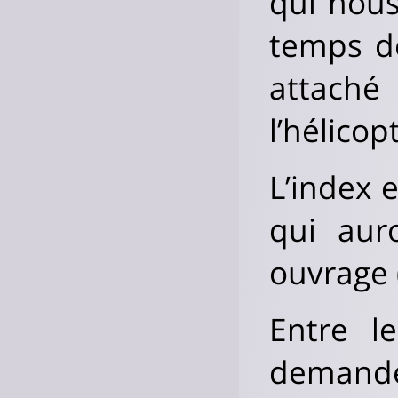
qui nous
temps de
attaché
l’hélicop
L’index 
qui aur
ouvrage 
Entre l
demande