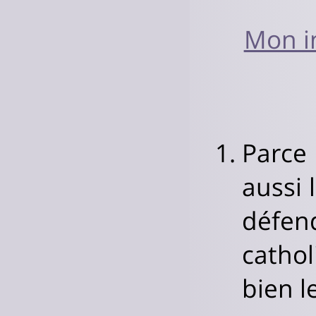
Mon i
Parce
aussi 
défen
cathol
bien l