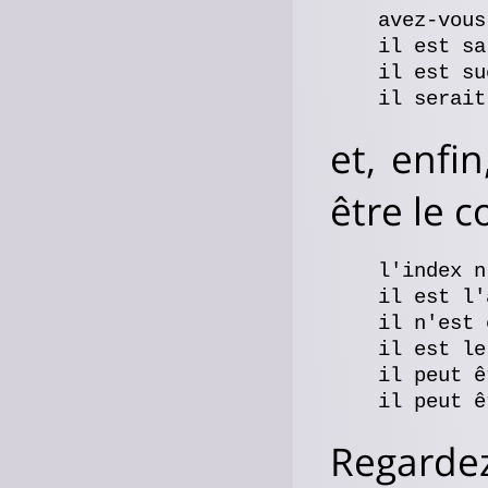
    avez-vous
    il est sa
    il est su
et, enfi
être le 
    l'index n
    il est l'
    il n'est 
    il est le
    il peut ê
Regardez