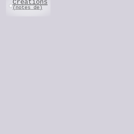
Créations
●
(notes de)